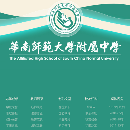
办学成绩
教师风采
七彩校园
校友归附
媒体视角
学校荣誉
名师风范
在国旗下
附中人
1999年以前
录取喜报
进德修业
国防教育
依恋母校
2000-05年
教师荣誉
新秀成长
毕业时刻
校友动态
2006-10年
学生喜讯
温暖工会
科学教育
华附沙龙
2011-15年