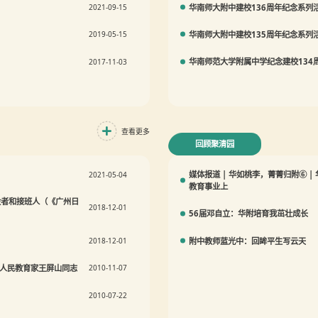
华南师大附中建校136周年纪念系列
2021-09-15
华南师大附中建校135周年纪念系列
2019-05-15
华南师范大学附属中学纪念建校134周
2017-11-03
查看更多
回顾聚清园
媒体报道 | 华如桃李，菁菁归附⑥ 
2021-05-04
教育事业上
设者和接班人（《广州日
2018-12-01
56届邓自立：华附培育我茁壮成长
附中教师蓝光中：回眸平生写云天
2018-12-01
的人民教育家王屏山同志
2010-11-07
2010-07-22