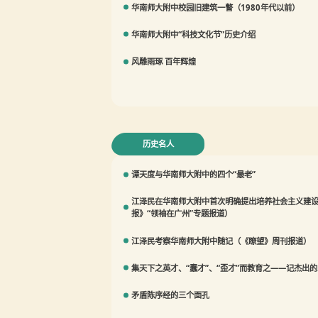
华南师大附中校园旧建筑一瞥（1980年代以前）
华南师大附中“科技文化节”历史介绍
风雕雨琢 百年辉煌
历史名人
谭天度与华南师大附中的四个“最老”
江泽民在华南师大附中首次明确提出培养社会主义建
报》“领袖在广州”专题报道）
江泽民考察华南师大附中随记（《瞭望》周刊报道）
集天下之英才、“蠢才”、“歪才”而教育之——记杰出
矛盾陈序经的三个面孔