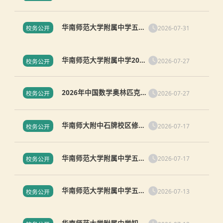
校区食材采购项目招标公告
华南师范大学附属中学五山
2026-07-31
校务公开
校区初中生物实验室采购项
目(项目编号：0877-
华南师范大学附属中学2026
26GZTP4XE0527)中标结果
2026-07-27
校务公开
年文印外包服务采购项目竞
公告
争性磋商公告
2026年中国数学奥林匹克竞
2026-07-27
校务公开
赛决赛活动配套服务公开招
标公告
华南师大附中石牌校区修业
2026-07-17
校务公开
楼二至六层地面地胶翻新工
程(项目编号：0877-
华南师范大学附属中学五山
26GZTP4MC0506)中选结
2026-07-17
校务公开
校区及石牌校区、知识城校
果公告
区保洁、绿化维护服务项目
华南师范大学附属中学五山
招标公告
2026-07-13
校务公开
校区校内课后服务采购项目
公开比选公告