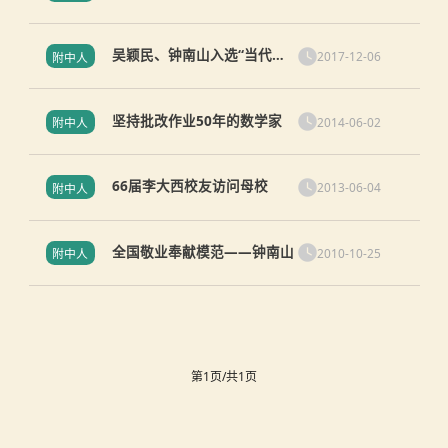
华附讲坛活动实录
吴颖民、钟南山入选“当代教
2017-12-06
附中人
育名家”
坚持批改作业50年的数学家
2014-06-02
附中人
66届李大西校友访问母校
2013-06-04
附中人
全国敬业奉献模范——钟南山
2010-10-25
附中人
第1页/共1页