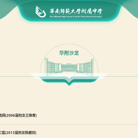
华附沙龙
择(2006届校友王琢青)
C蓝(2013届校友陈碧欣)