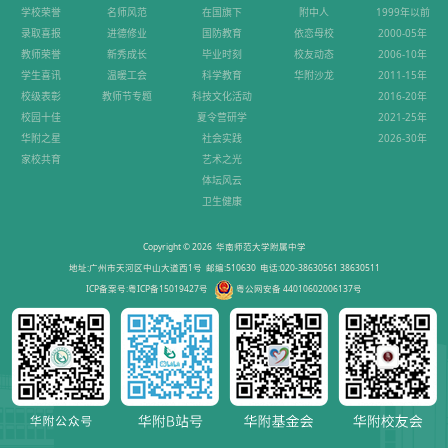
学校荣誉
名师风范
在国旗下
附中人
1999年以前
录取喜报
进德修业
国防教育
依恋母校
2000-05年
教师荣誉
新秀成长
毕业时刻
校友动态
2006-10年
学生喜讯
温暖工会
科学教育
华附沙龙
2011-15年
校级表彰
教师节专题
科技文化活动
2016-20年
校园十佳
夏令营研学
2021-25年
华附之星
社会实践
2026-30年
家校共育
艺术之光
体坛风云
卫生健康
Copyright © 2026 华南师范大学附属中学
地址:广州市天河区中山大道西1号 邮编:510630 电话:020-38630561 38630511
ICP备案号:粤ICP备15019427号
粤公网安备 44010602006137号