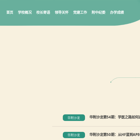
首页
学校概况
校长寄语
领导关怀
党建工作
附中纪委
办学成绩
华附沙龙第54期：学医之路如何选
华附沙龙
华附沙龙第50期：从HF蓝到APE
华附沙龙