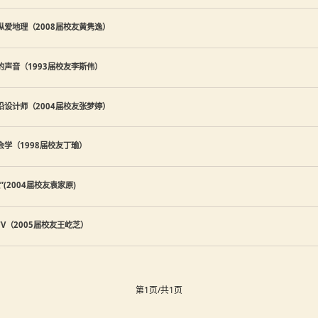
纵爱地理（2008届校友黄隽逸）
的声音（1993届校友李斯伟）
沿设计师（2004届校友张梦婷）
会学（1998届校友丁瑜）
(2004届校友袁家原)
TV（2005届校友王屹芝）
第1页/共1页