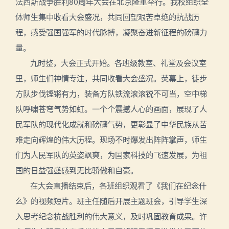
法西斯战争胜利80周年大会在北京隆重举行。我校组织全
体师生集中收看大会盛况，共同回望艰苦卓绝的抗战历
程，感受强国强军的时代脉搏，凝聚奋进新征程的磅礴力
量。
九时整，大会正式开始。各班级教室、礼堂及会议室
里，师生们神情专注，共同收看大会盛况。荧幕上，徒步
方队步伐铿锵有力，装备方队铁流滚滚锐不可当，空中梯
队呼啸苍穹气势如虹。一个个震撼人心的画面，展现了人
民军队的现代化成就和磅礴气势，更彰显了中华民族从苦
难走向辉煌的伟大历程。现场不时爆发出阵阵掌声，师生
们为人民军队的英姿飒爽，为国家科技的飞速发展，为祖
国的日益强盛感到无比骄傲和自豪。
在大会直播结束后，各班组织观看了《我们在纪念什
么》的视频短片。班主任随后开展主题班会，引导学生深
入思考纪念抗战胜利的伟大意义，及时巩固教育成果。许