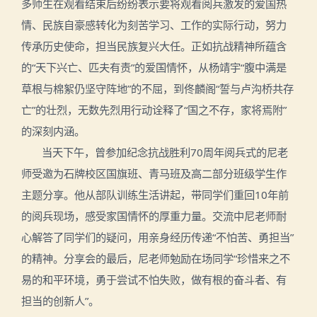
多师生在观看结束后纷纷表示要将观看阅兵激发的爱国热
情、民族自豪感转化为刻苦学习、工作的实际行动，努力
传承历史使命，担当民族复兴大任。正如抗战精神所蕴含
的“天下兴亡、匹夫有责”的爱国情怀，从杨靖宇“腹中满是
草根与棉絮仍坚守阵地”的不屈，到佟麟阁“誓与卢沟桥共存
亡”的壮烈，无数先烈用行动诠释了“国之不存，家将焉附”
的深刻内涵。
当天下午，曾参加纪念抗战胜利70周年阅兵式的尼老
师受邀为石牌校区国旗班、青马班及高二部分班级学生作
主题分享。他从部队训练生活讲起，带同学们重回10年前
的阅兵现场，感受家国情怀的厚重力量。交流中尼老师耐
心解答了同学们的疑问，用亲身经历传递“不怕苦、勇担当”
的精神。分享会的最后，尼老师勉励在场同学“珍惜来之不
易的和平环境，勇于尝试不怕失败，做有根的奋斗者、有
担当的创新人”。