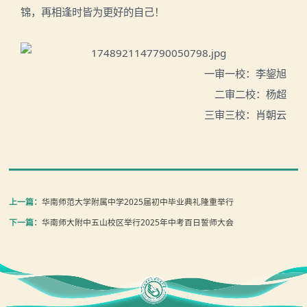
锦，再相逢时皆为更好的自己！
一审一校：李鋆旭
二审二校：杨超
三审三校：肖朝云
上一篇：
华南师范大学附属中学2025届初中毕业典礼隆重举行
下一篇：
华南师大附中五山校区举行2025年中考百日誓师大会