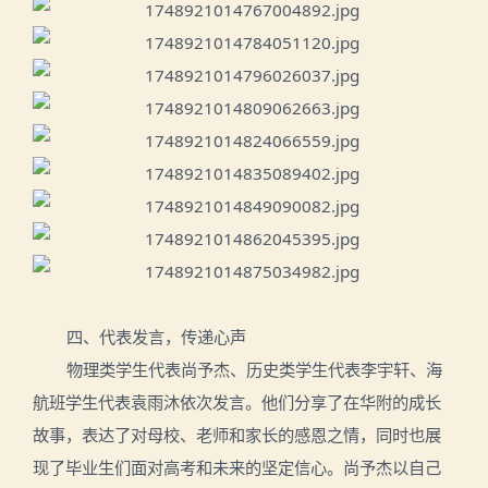
四、代表发言，传递心声
物理类学生代表尚予杰、历史类学生代表李宇轩、海
航班学生代表袁雨沐依次发言。他们分享了在华附的成长
故事，表达了对母校、老师和家长的感恩之情，同时也展
现了毕业生们面对高考和未来的坚定信心。尚予杰以自己