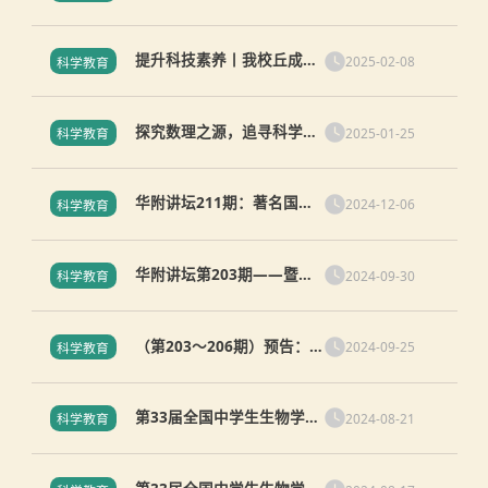
学院华南植物园专家莅临华
附专题报告
提升科技素养丨我校丘成桐
2025-02-08
科学教育
少年班同学参观XbotPark
机器人基地
探究数理之源，追寻科学之
2025-01-25
科学教育
路-华南师大附中丘成桐少年
班梅州研学之旅
华附讲坛211期：著名国际
2024-12-06
科学教育
关系学家郑永年教授莅临华
附开讲
华附讲坛第203期——暨南
2024-09-30
科学教育
大学牛海涛教授莅临华附专
题报告
（第203～206期）预告：
2024-09-25
科学教育
2024学年四期华附讲坛三校
区同时开讲
第33届全国中学生生物学奥
2024-08-21
科学教育
林匹克竞赛在知识城校区举
行闭幕式，活动圆满收官