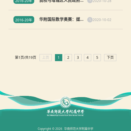
我校与增城区人民政府举
来“取经”了！
2020-10-28
2016-20年
行签订合作办学意向书仪
式，加快集团化办学步伐
华附国际数学奥赛：媒体
2020-10-02
2016-20年
报道（7）广东中学生夺得
第61届国际数学奥林匹克
竞赛金牌
第1页/共19页
上页
1
2
3
4
5
下页
Copyright © 2026 华南师范大学附属中学