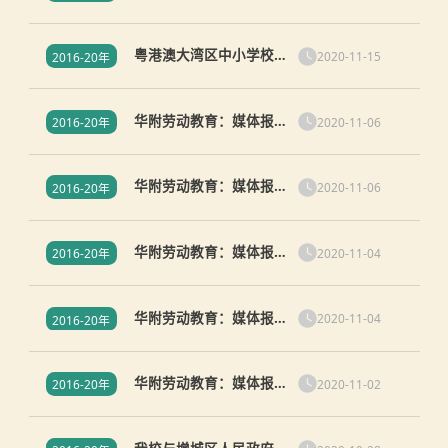
家丘成桐华附开讲：畅谈
数学的“无用之用”
粤港澳大湾区中小学校长
2020-11-15
2016-20年
联合会成立，首批成员
249人，我校姚训琪校长
华附劳动教育：媒体报道
当选首届主席
2020-11-06
2016-20年
（6）别再跟孩子说“找份
好工作” ，劳动门槛在提
华附劳动教育：媒体报道
高！
2020-11-06
2016-20年
（7）华附学农30年，全
国劳动教育专家来观摩
华附劳动教育：媒体报道
2020-11-04
2016-20年
（5）【听新闻】劳动教育
≠劳动，否则只是个“技能
华附劳动教育：媒体报道
培训”
2020-11-04
2016-20年
（4）这个全国性的大会，
为何在广东这所中学举
华附劳动教育：媒体报道
办？
2020-11-02
2016-20年
（2）华附为何能坚持学农
30年？全国劳动教育专家