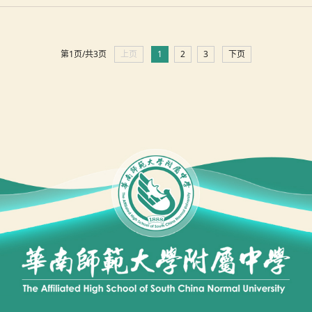
第1页/共3页
上页
1
2
3
下页