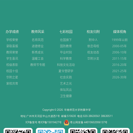
办学成绩
教师风采
七彩校园
校友归附
媒体视角
学校荣誉
名师风范
在国旗下
附中人
1999年以前
录取喜报
进德修业
国防教育
依恋母校
2000-05年
教师荣誉
新秀成长
毕业时刻
校友动态
2006-10年
学生喜讯
温暖工会
科学教育
华附沙龙
2011-15年
校级表彰
教师节专题
科技文化活动
2016-20年
校园十佳
夏令营研学
2021-25年
华附之星
社会实践
2026-30年
家校共育
艺术之光
体坛风云
卫生健康
Copyright © 2026 华南师范大学附属中学
地址:广州市天河区中山大道西1号 邮编:510630 电话:020-38630561 38630511
ICP备案号:粤ICP备15019427号
粤公网安备 44010602006137号