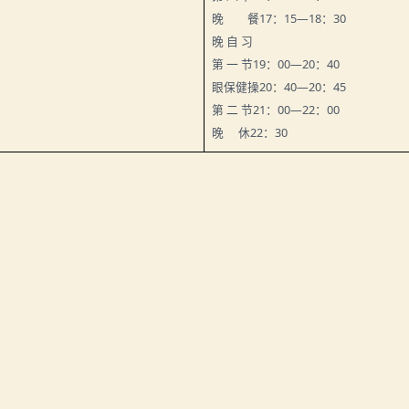
晚 餐
17
：
15
—
18
：
30
晚
自
习
第
一
节
19
：
00
—
20
：
40
眼保健操
20
：
40
—
20
：
45
第
二
节
21
：
00
—
22
：
00
晚
休
22
：
30