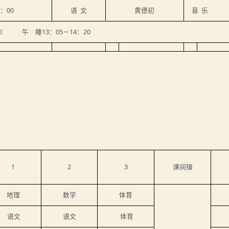
：
00
语
文
黄德初
音
乐
0
午 睡
13
：
05
－
14
：
20
1
2
3
课间操
地理
数学
体育
语文
语文
体育