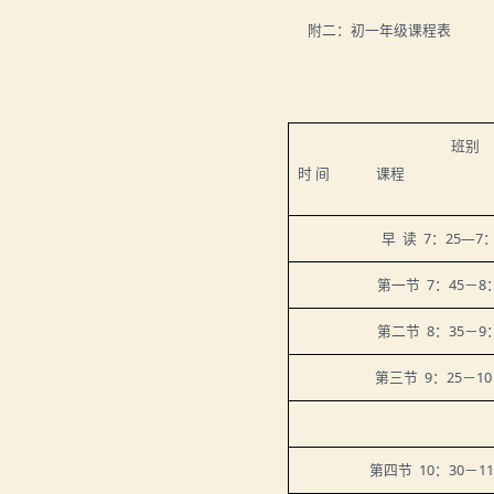
附二：初一年级课程表
班别
时
间
课程
早
读
7
：
25
—
7
第一节
7
：
45
－
8
第二节
8
：
35
－
9
第三节
9
：
25
－
10
第四节
10
：
30
－
11