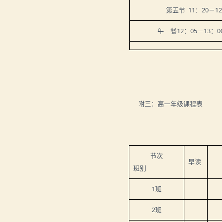
第五节
11
：
20
－
12
午 餐
12
：
05
－
13
：
0
附三：高一年级课程表
节次
早读
班别
1
班
2
班