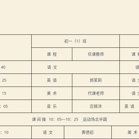
初一（
1
）班
课
程
任课教师
课
：
40
语
文
：
25
英
语
郑茉莉
语
：
15
美
术
代课老师
语
：
05
音
乐
吕锦沛
英
语
课
间
操
10
：
05
—
10
：
25
运动场北半圆
：
10
语
文
黄德初
美
术