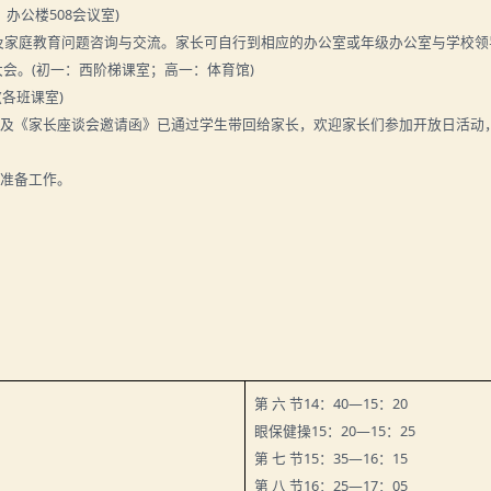
：办公楼
508
会议室
)
及家庭教育问题咨询与交流。家长可自行到相应的办公室或年级办公室与学校领
大会。
(
初一：西阶梯课室；高一：体育馆
)
(
各班课室
)
》及《家长座谈会邀请函》已通过学生带回给家长，欢迎家长们参加开放日活动
好准备工作。
第
六
节
14
：
40
—
15
：
20
眼保健操
15
：
20
—
15
：
25
第
七
节
15
：
35
—
16
：
15
第
八
节
16
：
25
—
17
：
05