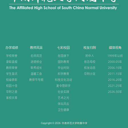
办学成绩
教师风采
七彩校园
校友归附
媒体视角
学校荣誉
名师风范
在国旗下
附中人
1999年以前
录取喜报
进德修业
国防教育
依恋母校
2000-05年
教师荣誉
新秀成长
毕业时刻
校友动态
2006-10年
学生喜讯
温暖工会
科学教育
华附沙龙
2011-15年
校级表彰
教师节专题
科技文化活动
2016-20年
校园十佳
夏令营研学
2021-25年
华附之星
社会实践
2026-30年
家校共育
艺术之光
体坛风云
卫生健康
Copyright © 2026 华南师范大学附属中学