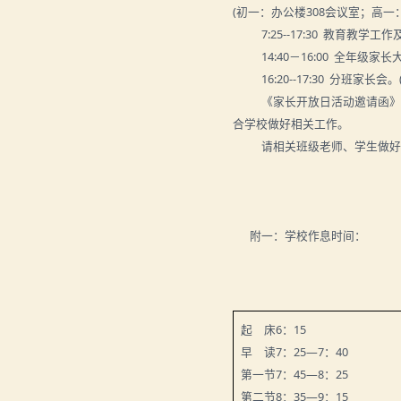
(
初一：办公楼
308
会议室；高一
7:25--17:30
教育教学工作
14:40
－16:00
全年级家长
16:20--17:30
分班家长会。
《家长开放日活动邀请函
合学校做好相关工作。
请相关班级老师、学生做
附一：学校
作息时间：
起 床
6
：
15
早 读
7
：
25
—
7
：
40
第一节
7
：
45
—
8
：
25
第二节
8
：
35
—
9
：
15