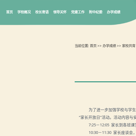
首页
学校概况
校长寄语
领导关怀
党建工作
附中纪委
办学成绩
当前位置:
首页
>>
办学成绩
>>
家校共育
为了进一步加强学校与学
“家长开放日”活动。活动内容与
7:25
－12:05
家长到各班课
10:30
－11:30
家长座谈会