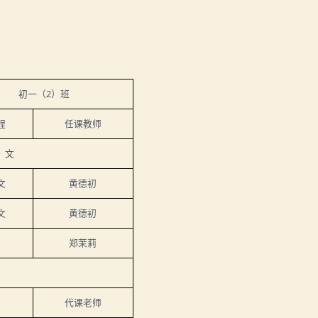
初一（
2
）班
程
任课教师
语
文
文
黄德初
文
黄德初
郑茉莉
代课老师