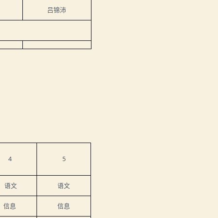
吕锦沛
4
5
语文
语文
信息
信息