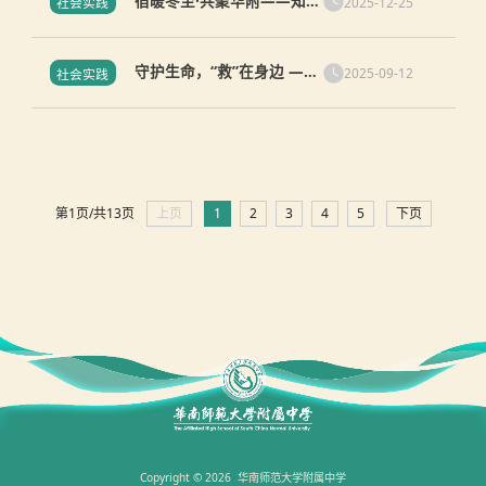
宿暖冬至·共聚华附——知识
动”顺利开展
2025-12-25
社会实践
城校区长住生系列活动9
守护生命，“救”在身边 ——
2025-09-12
社会实践
华附两校区同步开展2025级
高一学生应急救护培训
第1页/共13页
上页
1
2
3
4
5
下页
Copyright © 2026 华南师范大学附属中学