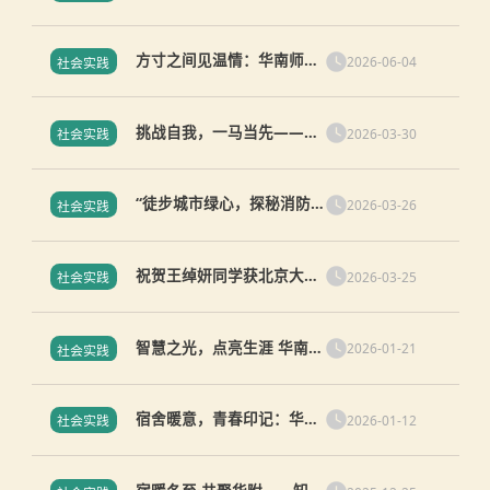
识城校区长住生系列活动11
方寸之间见温情：华南师大
2026-06-04
社会实践
附中第十三届宿舍文化活动
圆满结束（知识城校区）
挑战自我，一马当先——知
2026-03-30
社会实践
识城校区长住生系列活动10
“徒步城市绿心，探秘消防
2026-03-26
社会实践
尖兵”
祝贺王绰妍同学获北京大学
2026-03-25
社会实践
全国中学生模拟联合国大会
“最佳代表”
智慧之光，点亮生涯 华南师
2026-01-21
社会实践
大附中第十五届“请进来”职
业分享活动在两校区同步举
宿舍暖意，青春印记：华附
行
2026-01-12
社会实践
第十三届宿舍文化节之“知
识城校区第三次宿舍系列活