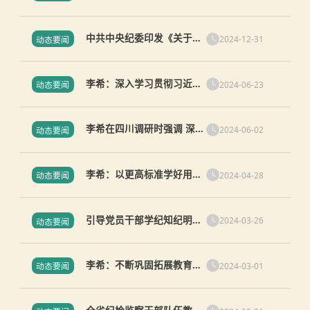
次全会上发表重要讲话
中共中央纪委印发《关于做
2024-12-31
动态要闻
好2025年元旦春节期间正风
肃纪工作的通知》
李希：深入学习贯彻习近平
2024-06-23
动态要闻
总书记关于全面加强党的纪
律建设的重要论述 以学纪知
李希在四川调研时强调 深入
纪明纪促进遵纪守纪执纪
2024-06-02
动态要闻
贯彻落实中央纪委三次全会
精神 抓深抓实党纪学习教育
李希：以更高标准学好用好
2024-04-28
动态要闻
党纪处分条例 把党纪学习教
育进一步引向深入
引导党员干部学纪知纪明纪
2024-03-26
动态要闻
守纪
李希：不断巩固拓展教育整
2024-03-01
动态要闻
顿成果 以自我革命精神锻造
绝对忠诚的纪检监察铁军