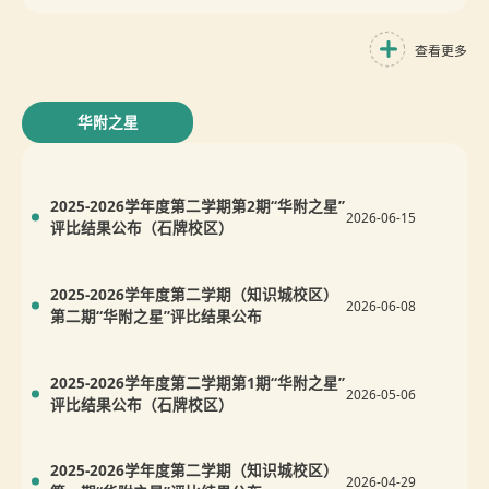
查看更多
华附之星
2025-2026学年度第二学期第2期“华附之星”
2026-06-15
评比结果公布（石牌校区）
2025-2026学年度第二学期（知识城校区）
2026-06-08
第二期“华附之星”评比结果公布
2025-2026学年度第二学期第1期“华附之星”
2026-05-06
评比结果公布（石牌校区）
2025-2026学年度第二学期（知识城校区）
2026-04-29