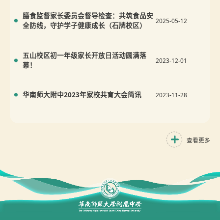
膳食监督家长委员会督导检查：共筑食品安
2025-05-12
全防线，守护学子健康成长（石牌校区）
五山校区初一年级家长开放日活动圆满落
2023-12-01
幕！
华南师大附中2023年家校共育大会简讯
2023-11-28
查看更多