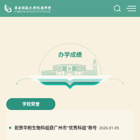
办学成绩
学校荣誉
祝贺华附生物科组获广州市“优秀科组”称号
2026-01-05