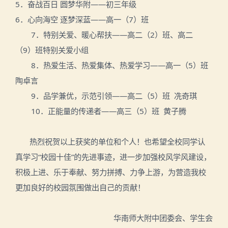
5
．奋战百日 圆梦华附——
初三年级
6
．
心向海空
逐梦深蓝
——
高一（
7
）班
7
．特别关爱、暖心帮扶
——
高二（
2
）班、高二
（
9
）班特别关爱小组
8
．
热爱生活、热爱集体、热爱学习——高一（
5
）班
陶卓言
9
．品学兼优，示范引领——高二（5）班 冼奇琪
10
．
正能量的传递者——高三（
5
）班
黄子腾
热烈祝贺以上获奖的单位和个人！也希望全校同学认
真学习
“
校园十佳
”
的先进事迹，进一步加强校风学风建设，
积极上进、乐于奉献、努力拼搏、力争上游，为营造我校
更加良好的校园氛围做出自己的贡献！
华南师大附中团委会、学生会