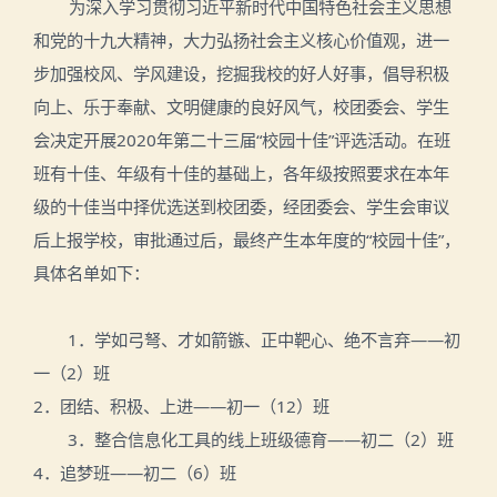
为
深入学习贯彻习近平新时代中国特色社会主义思想
和党的十九大精神，大力弘扬社会主义核心价值观，进一
步加强校风、学风建设，挖掘我校的好人好事，倡导积极
向上、乐于奉献、文明健康的良好风气，校团委会、学生
会决定开展2020年第二十三届“校园十佳”评选活动。在班
班有十佳、年级有十佳的基础上，各年级按照要求在本年
级的十佳当中择优选送到校团委，经团委会、学生会审议
后上报学校，审批通过后，最终产生本年度的“校园十佳”，
具体名单如下：
1
．
学如弓弩、才如箭镞、正中靶心、绝不言弃——初
一（
2
）班
2
．
团结、积极、上进——初一（
12
）班
3
．
整合信息化工具的线上班级德育——初二（
2
）班
4
．追梦班——
初二（
6
）班