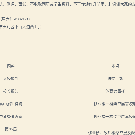
试、测评、面试，不收取简历或学生资料，不宣传炒作升学率。】
谢谢大家的
：
（周六）9:0
0-1
2:0
0
市天河区中山大道西1号）
内容
地点
入校报到
进德广场
校长报告
体育馆四楼
高中招生咨询
修业楼一楼架空层靠校
中考备考咨询
修业楼一楼架空层靠校
第45届
修业楼、致知楼架空层及聚