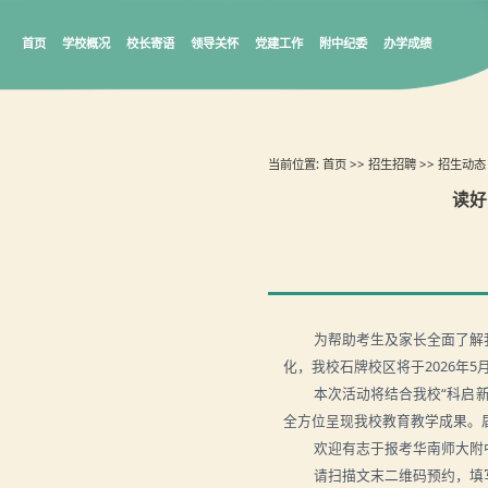
首页
学校概况
校长寄语
领导关怀
党建工作
附中纪委
办学成绩
当前位置:
首页
>>
招生招聘
>>
招生动态
读好
为帮助考生及家长全面了解
化，我校石牌校区将于
202
6年5
本次活动将结合我校“科启
全方位呈现我校教育教学成果。
欢迎有志于报考华南师大附
请扫描文末二维码预约，填