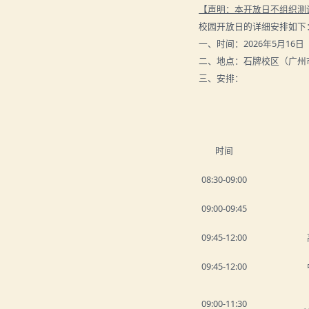
【声明：本开放日不组织测
校园开放日的详细安排如下
一、时间：
2
02
6年5月16日
二、地点：
石牌校区（广州
三、安排：
时间
08:3
0-
0
9
:0
0
09:0
0-
09:45
09:45
-1
2:0
0
09:45-12:00
09:0
0-11
:3
0