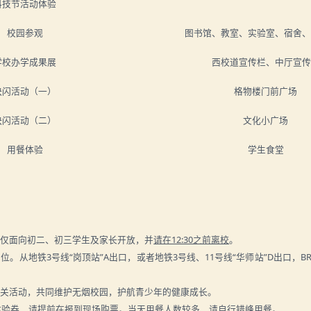
科技节活动体验
校园参观
图书馆、教室、实验室、宿舍、
学校办学成果展
西校道宣传栏、中厅宣传
快闪活动（一）
格物楼门前广场
快闪活动（二）
文化小广场
用餐体验
学生食堂
动仅面向初二、初三学生及家长开放，并
请在12:30之前离校
。
位。从地铁3号线“岗顶站”A出口，或者地铁3号线、11号线“华师站”D出口，B
关活动，共同维护无烟校园，护航青少年的健康成长。
体验券，
请提前在
报到现场
购票
。当天用餐人数较多，请自行错峰用餐。