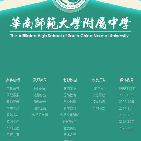
办学成绩
教师风采
七彩校园
校友归附
媒体视角
学校荣誉
名师风范
在国旗下
附中人
1999年以前
录取喜报
进德修业
国防教育
依恋母校
2000-05年
教师荣誉
新秀成长
毕业时刻
校友动态
2006-10年
学生喜讯
温暖工会
科学教育
华附沙龙
2011-15年
校级表彰
教师节专题
科技文化活动
2016-20年
校园十佳
夏令营研学
2021-25年
华附之星
社会实践
2026-30年
家校共育
艺术之光