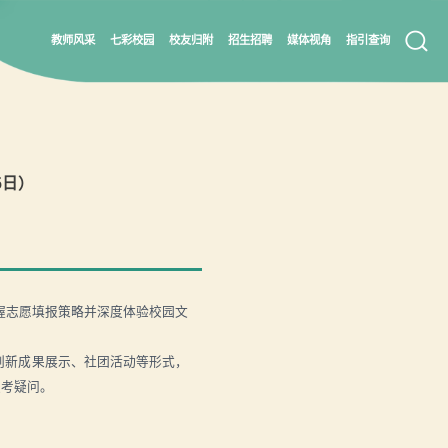
教师风采
七彩校园
校友归附
招生招聘
媒体视角
指引查询
6日）
握志愿填报策略并深度体验校园文
技创新成果展示、社团活动等形式，
报考疑问。