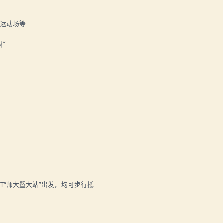
运动场等
栏
RT“师大暨大站”出发，均可步行抵