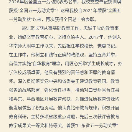
2026年度全国五一劳动奖表彰名单，我校党委书记姚训琪
获授“全国五一劳动奖章”！这是我校自2021年荣获“全国五
一劳动奖状”以来，再次获得全国总工会表彰。
姚训琪长期从事基础教育工作，忠诚于党的教育事
业，始终坚守教育初心，坚持立德树人。2017年，他调入
华南师大附中工作以来，先后担任学校校长、党委书记。
在工作中，他树立和践行正确的政绩观，坚持五育并举，
首倡并实施“自华教育”理念，用匠心托举学生成长成才，办
学治校成绩卓著。他具有强烈的责任感和深厚的教育情
怀。深入贯彻落实党中央和省委关于建设教育强国、教育
强省的战略部署，强化责任担当，推动对口贵州省台江县
和粤东、粤西地区开展教育帮扶，为推进优质教育资源均
衡发展做出了积极贡献。他认真钻研教育规律，积极开展
教育科研，主持多项省级重点课题，先后三次获评省教育
教学成果奖一等奖和特等奖，曾获“广东省五一劳动奖章”