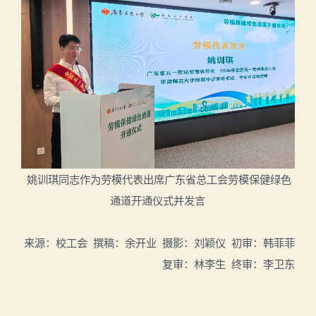
姚训琪同志作为劳模代表出席广东省总工会劳模保健绿色
通道开通仪式并发言
来源：校工会 撰稿：余开业 摄影：刘颖仪 初审：韩菲菲
复审：林李生 终审：李卫东