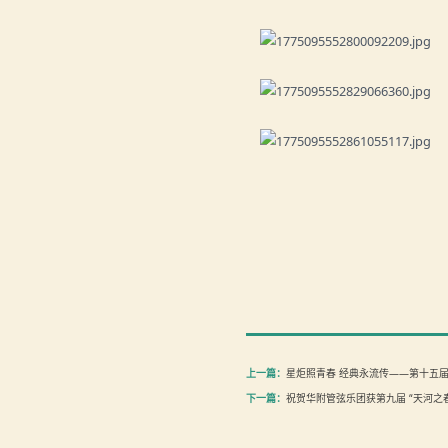
上一篇：
星炬照青春 经典永流传——第十五
下一篇：
祝贺华附管弦乐团获第九届 “天河之