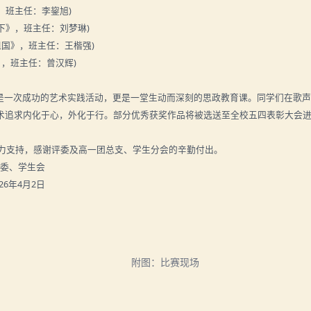
，班主任：李鋆旭)
光下》，班主任：刘梦琳)
祖国》，班主任：王楷强)
》，班主任：曾汉辉)
仅是一次成功的艺术实践活动，更是一堂生动而深刻的思政教育课。同学们在歌
术追求内化于心，外化于行。部分优秀获奖作品将被选送至全校五四表彰大会
力支持，感谢评委及高一团总支、学生分会的辛勤付出。
生会
月2日
附图：比赛现场