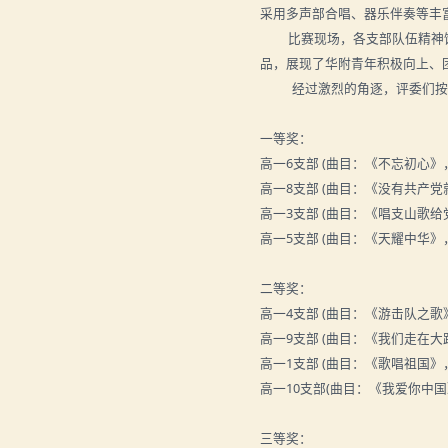
采用多声部合唱、器乐伴奏等丰
比赛现场，各支部队伍精神
品，展现了华附青年积极向上、
经过激烈的角逐，评委们
一等奖：
高一6支部 (曲目：《不忘初心》
高一8支部 (曲目：《没有共产
高一3支部 (曲目：《唱支山歌
高一5支部 (曲目：《天耀中华》
二等奖：
高一4支部 (曲目：《游击队之歌
高一9支部 (曲目：《我们走在
高一1支部 (曲目：《歌唱祖国》
高一10支部(曲目：《我爱你中
三等奖：