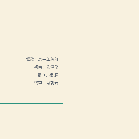
撰稿：高一年级组
初审：陈健仪
复审：杨 超
终审：肖朝云