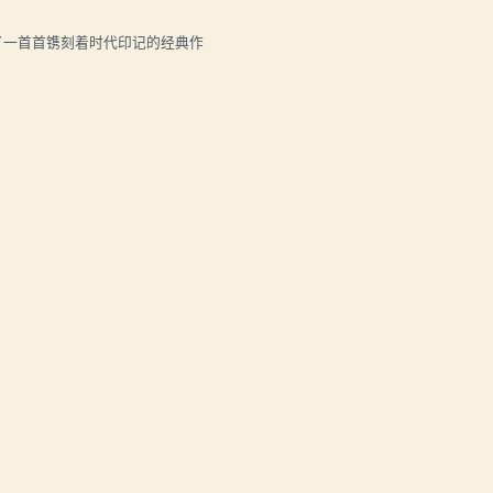
了一首首镌刻着时代印记的经典作