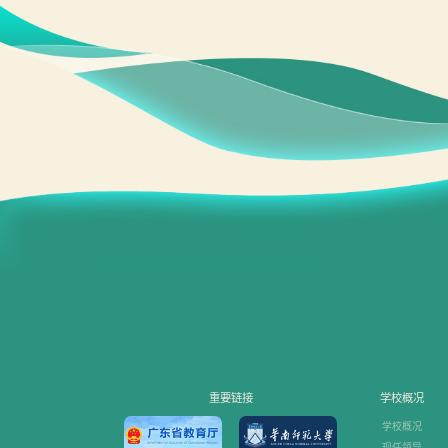
重要链接
学校概况
学校概况
现任领导