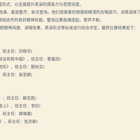
富形式，以全面提升表演的感染力与思想深度。
饱满，着装整齐，依次登场。他们用真挚的情感和精湛的合唱技巧，深情演绎
团结协作的良好精神风貌。整场比赛高潮迭起，掌声不断。
按照精神风貌、演唱效果、表演形式等标准进行综合评定，最终比赛结果如下：
，班主任：刘晓华)
党就没有新中国》，班主任：黎嘉欣)
给党听》，班主任：殷秋实)
，班主任：吴思颖)
》，班主任：赖志胜)
大路上》，班主任：李好)
，班主任：龚琳惠)
国》，班主任：张灵颖)