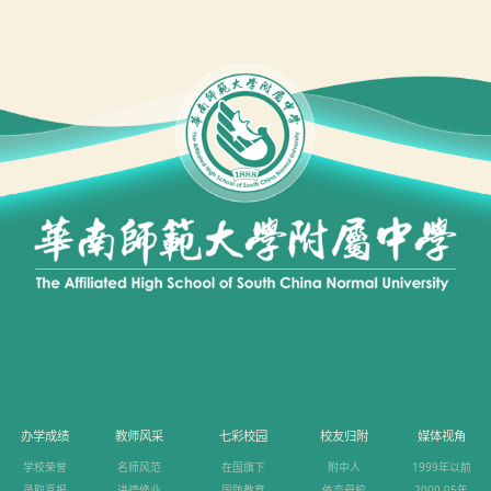
办学成绩
教师风采
七彩校园
校友归附
媒体视角
学校荣誉
名师风范
在国旗下
附中人
1999年以前
录取喜报
进德修业
国防教育
依恋母校
2000-05年